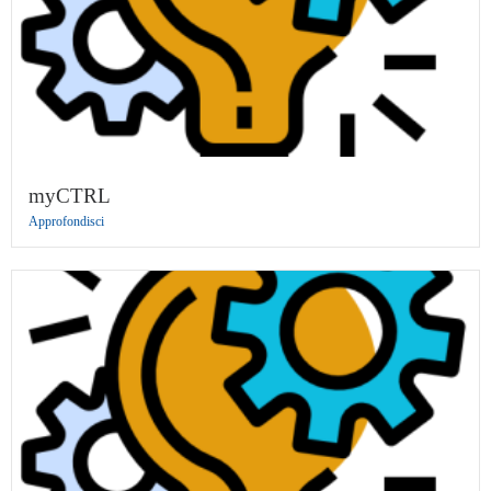
myCTRL
Approfondisci